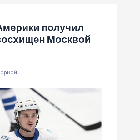
 Америки получил
 восхищен Москвой
сборной…